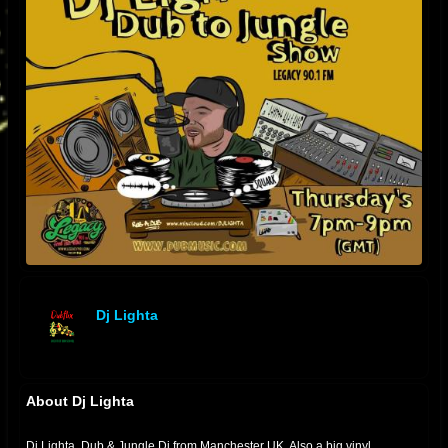
Dj Lighta
offline
About Dj Lighta
Dj Lighta. Dub & Jungle Dj from Manchester UK. Also a big vinyl