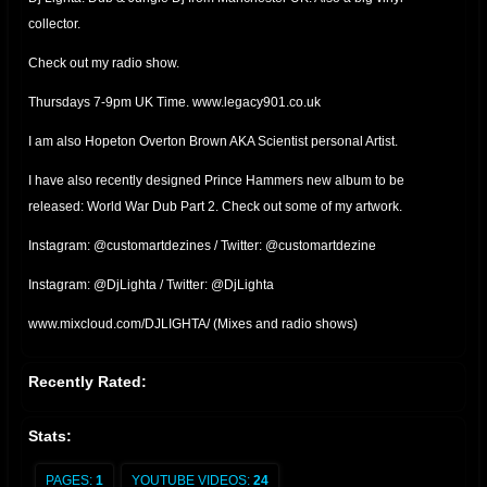
collector.
Check out my radio show.
Thursdays 7-9pm UK Time. www.legacy901.co.uk
I am also Hopeton Overton Brown AKA Scientist personal Artist.
I have also recently designed Prince Hammers new album to be
released: World War Dub Part 2. Check out some of my artwork.
Instagram: @customartdezines / Twitter: @customartdezine
Instagram: @DjLighta / Twitter: @DjLighta
www.mixcloud.com/DJLIGHTA/ (Mixes and radio shows)
Recently Rated:
Stats:
PAGES:
1
YOUTUBE VIDEOS:
24