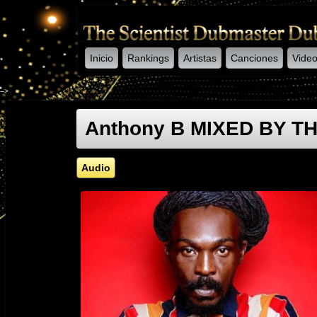
Inicio
Rankings
Artistas
Canciones
Vide
-->
Anthony B MIXED BY T
Audio