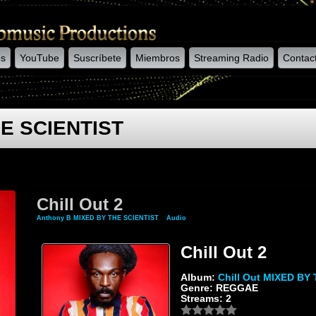
os
YouTube
Suscríbete
Miembros
Streaming Radio
Contac
HE SCIENTIST
Chill Out 2
Anthony B MIXED BY THE SCIENTIST
»
Audio
» Chill Out 2
Chill Out 2
Album:
Chill Out MIXED BY
Genre: REGGAE
Streams: 2