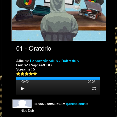
01 - Oratório
Album:
Laboratóriodub - Dalfredub
Genre: Reggae/DUB
Streams: 5
00:00
00:00
11/06/20 09:53:59AM
@thescientist
:
Nice Dub