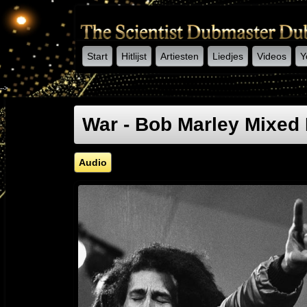
Start
Hitlijst
Artiesten
Liedjes
Videos
Y
-->
War - Bob Marley Mixed 
Audio