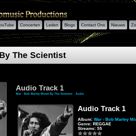
ouTube
Concerten
Leden
Blogs
Contact Ons
Nieuws
Zo
By The Scientist
Audio Track 1
War - Bob Marley Mixed By The Scientist
»
Audio
» Audio Track 1
Audio Track 1
Album:
War - Bob Marley Mi
Genre: REGGAE
Streams: 55