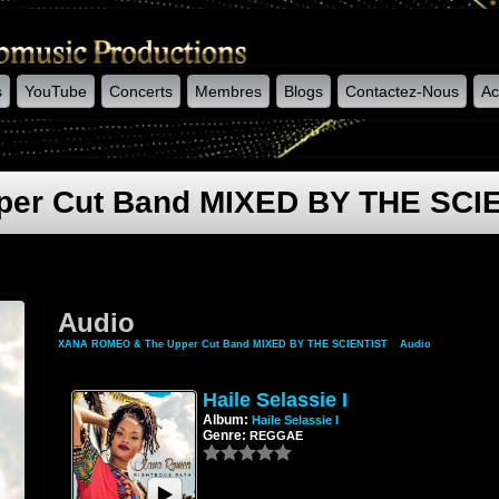
s
YouTube
Concerts
Membres
Blogs
Contactez-Nous
Ac
er Cut Band MIXED BY THE SCI
Audio
XANA ROMEO & The Upper Cut Band MIXED BY THE SCIENTIST
»
Audio
Haile Selassie I
Album:
Haile Selassie I
Genre:
REGGAE