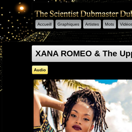
Accueill
Graphiques
Artistes
Mots
Vidéo
-->
XANA ROMEO & The Upp
Audio