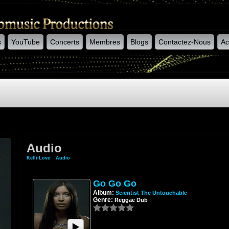
s
YouTube
Concerts
Membres
Blogs
Contactez-Nous
Ac
Audio
Kelli Love
»
Audio
Go Go Go
Album:
Scientist The Untouchable
Genre:
Reggae Dub