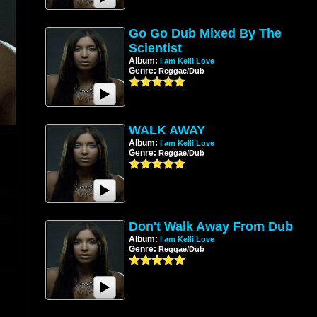
Go Go Dub Mixed By The
Scientist
Album:
I am Kelli Love
Genre:
Reggae/Dub
WALK AWAY
Album:
I am Kelli Love
Genre:
Reggae/Dub
Don't Walk Away From Dub
Album:
I am Kelli Love
Genre:
Reggae/Dub