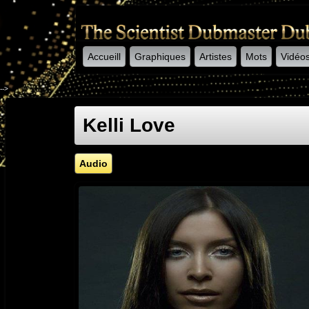
Accueill
Graphiques
Artistes
Mots
Vidéo
-->
Kelli Love
Audio