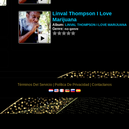
Linval Thompson I Love
Marijuana
Album:
LINVAL THOMPSON I LOVE MARIJUANA
Genre:
no-genre
Términos Del Servicio
|
Política De Privacidad
|
Contactanos