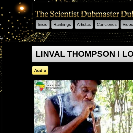
Inicio
Rankings
Artistas
Canciones
Vide
-->
LINVAL THOMPSON I LO
Audio