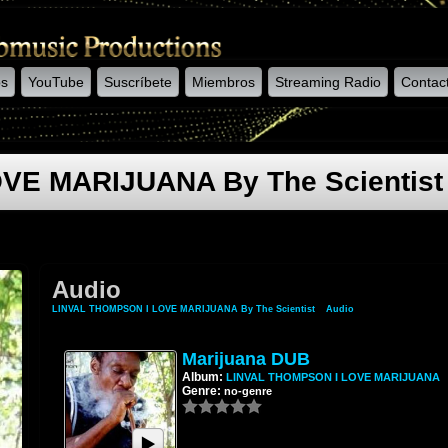
os
YouTube
Suscríbete
Miembros
Streaming Radio
Contac
VE MARIJUANA By The Scientist
Audio
LINVAL THOMPSON I LOVE MARIJUANA By The Scientist
»
Audio
Marijuana DUB
Album:
LINVAL THOMPSON I LOVE MARIJUANA
Genre:
no-genre