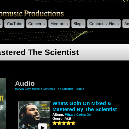
s
YouTube
Concerts
Membres
Blogs
Contactez-Nous
Ac
stered The Scientist
Audio
Marvin Gaye Mixed & Mastered The Scientist
»
Audio
Whats Goin On Mixed &
Mastered By The Scientist
Album:
What's Going On
Genre:
R&B