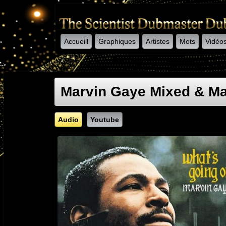
Accueill
Graphiques
Artistes
Mots
Vidéo
-->
Marvin Gaye Mixed & Ma
Audio
Youtube