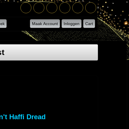
ek
Maak Account
Inloggen
Cart
st
't Haffi Dread