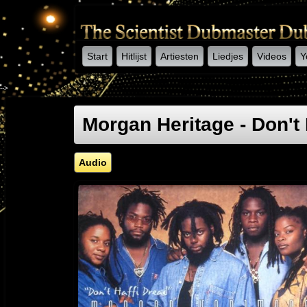
Start
Hitlijst
Artiesten
Liedjes
Videos
Y
-->
Morgan Heritage - Don't 
Audio