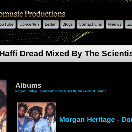
ouTube
Concerten
Leden
Blogs
Contact Ons
Nieuws
Zo
Haffi Dread Mixed By The Scienti
Albums
Morgan Heritage - Don't Haffi Dread Mixed By The Scientist
»
Audio
» Albums
Morgan Heritage - Don