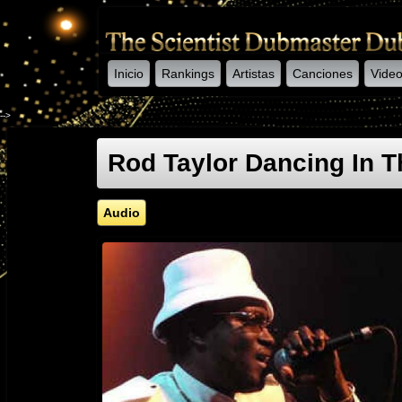
Inicio
Rankings
Artistas
Canciones
Vide
-->
Rod Taylor Dancing In T
Audio