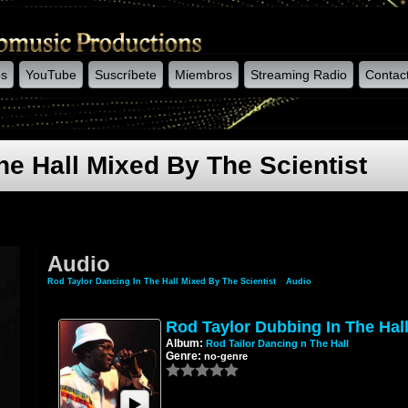
os
YouTube
Suscríbete
Miembros
Streaming Radio
Contac
he Hall Mixed By The Scientist
Audio
Rod Taylor Dancing In The Hall Mixed By The Scientist
»
Audio
Rod Taylor Dubbing In The Hal
Album:
Rod Tailor Dancing n The Hall
Genre:
no-genre