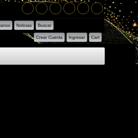
tanos
Noticias
Buscar
Crear Cuenta
Ingresar
Cart
l