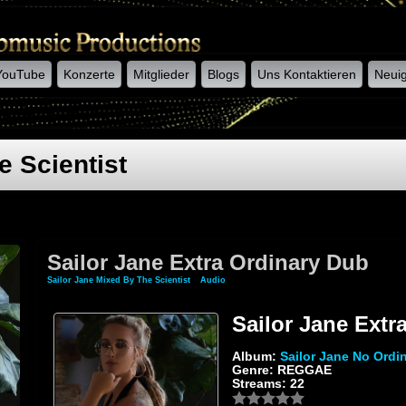
YouTube
Konzerte
Mitglieder
Blogs
Uns Kontaktieren
Neuig
e Scientist
Sailor Jane Extra Ordinary Dub
Sailor Jane Mixed By The Scientist
»
Audio
» Sailor Jane Extra Ordinary Dub
Sailor Jane Extr
Album:
Sailor Jane No Ordi
Genre: REGGAE
Streams: 22