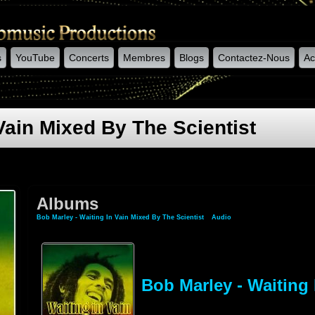
s
YouTube
Concerts
Membres
Blogs
Contactez-Nous
Ac
Vain Mixed By The Scientist
Albums
Bob Marley - Waiting In Vain Mixed By The Scientist
»
Audio
» Albums
Bob Marley - Waiting