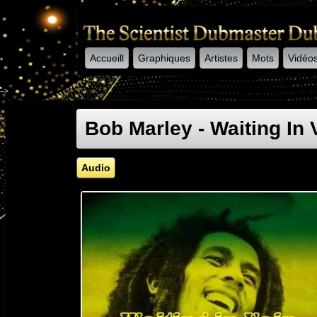
Accueill
Graphiques
Artistes
Mots
Vidéo
-->
Bob Marley - Waiting In 
Audio