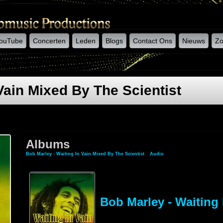
ouTube
Concerten
Leden
Blogs
Contact Ons
Nieuws
Zo
Vain Mixed By The Scientist
Albums
Bob Marley - Waiting In Vain Mixed By The Scientist
»
Audio
» Albums
Bob Marley - Waiting