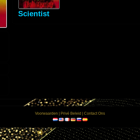
Scientist
Voorwaarden
|
Privé Beleid
|
Contact Ons