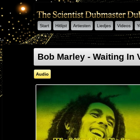
Start
Hitlijst
Artiesten
Liedjes
Videos
Y
-->
Bob Marley - Waiting In 
Audio