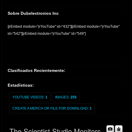
Sobre Dubelectronics Inc
[jrEmbed module="jrYouTube" id="432"][jrEmbed module="jrYouTube"
id="542"][jrEmbed module="jrYouTube" id="549"]
Clasificados Recientemente:
Estadísticas:
YOUTUBE VIDEOS:
1
IMAGES:
255
CREATE A MERCH OR FILE FOR DOWNLOAD:
1
The Scientist Studio Monitors